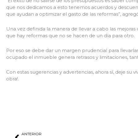
“El éxito de no salirse de los presupuestos es saber co
que nos dedicamos a esto tenemos acuerdos y descuent
que ayudan a optimizar el gasto de las reformas”, agreg
Una vez definida la manera de llevar a cabo las mejoras
que hay reformas que no se hacen de un día para otro.
Por eso se debe dar un margen prudencial para llevarlas
ocupado el inmueble genera retrasos y limitaciones, tan
Con estas sugerencias y advertencias, ahora sí, deje su v
obra!.
Prev
ANTERIOR